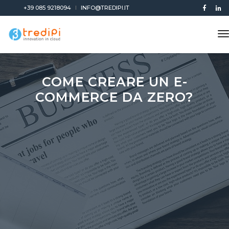
+39 085 9218094
INFO@TREDIPI.IT
t
n
COME CREARE UN E-
COMMERCE DA ZERO?