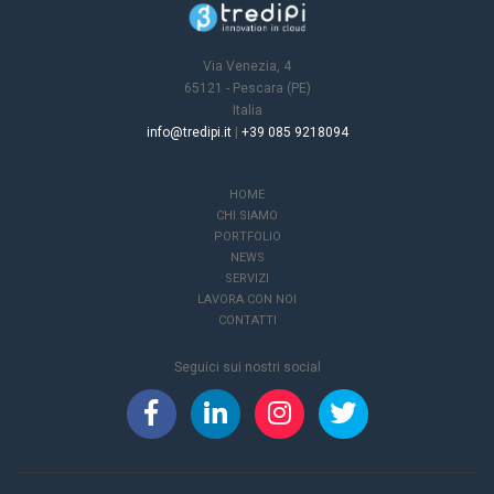
Via Venezia, 4
65121 - Pescara (PE)
Italia
info@tredipi.it
|
+39 085 9218094
HOME
CHI SIAMO
PORTFOLIO
NEWS
SERVIZI
LAVORA CON NOI
CONTATTI
Seguici sui nostri social