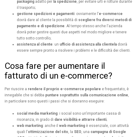
packaging
adatto per
la spedizione
, per evitare urti e rotture durante
il trasporto;
gestione spedizioni e pagamenti
: ovviamente l'
e-commerce
dovrà dare al cliente la possibilità di
scegliere fra diversi metodi di
pagamento e di spedizione
. Al tempo stesso anche l'azienda
dovrà poter gestire questi due aspetti nel modo migliore e tenere
tutto sotto controllo;
assistenza al cliente
: un
ufficio di assistenza alla clientela
dovrà
essere sempre pronto a risolvere i problemi e le difficoltà dei clienti.
Cosa fare per aumentare il
fatturato di un e-commerce?
Per riuscire a
rendere il proprio e-commerce popolare
e frequentato, è
innegabile che si debba
puntare soprattutto sulla comunicazione online
,
in particolare sono questi i passi che si dovranno eseguire:
social media marketing
: i social sono un'importante cassa di
risonanza, in grado di
dare visibilità e attrarre clienti
;
web marketing
: anche il
web marketing
è essenziale, con attività
quali l'
ottimizzazione del sito
, la
SEO
, una
campagna di Google