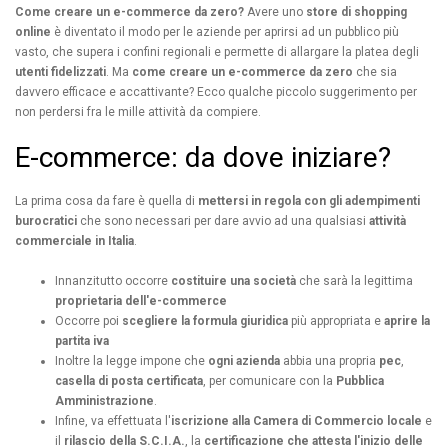
Come creare un e-commerce da zero?
Avere uno
store di shopping
online
è diventato il modo per le aziende per aprirsi ad un pubblico più
vasto, che supera i confini regionali e permette di allargare la platea degli
utenti fidelizzati
. Ma
come creare un e-commerce da zero
che sia
davvero efficace e accattivante? Ecco qualche piccolo suggerimento per
non perdersi fra le mille attività da compiere.
E-commerce: da dove iniziare?
La prima cosa da fare è quella di
mettersi in regola con gli adempimenti
burocratici
che sono necessari per dare avvio ad una qualsiasi
attività
commerciale in Italia
.
Innanzitutto occorre
costituire una società
che sarà la legittima
proprietaria dell'e-commerce
Occorre poi
scegliere la formula giuridica
più appropriata e
aprire la
partita iva
Inoltre la legge impone che
ogni azienda
abbia una propria
pec
,
casella di posta certificata
, per comunicare con la
Pubblica
Amministrazione
.
Infine, va effettuata l'
iscrizione alla Camera di Commercio locale
e
il
rilascio della S.C.I.A.
, la
certificazione che attesta l'inizio delle