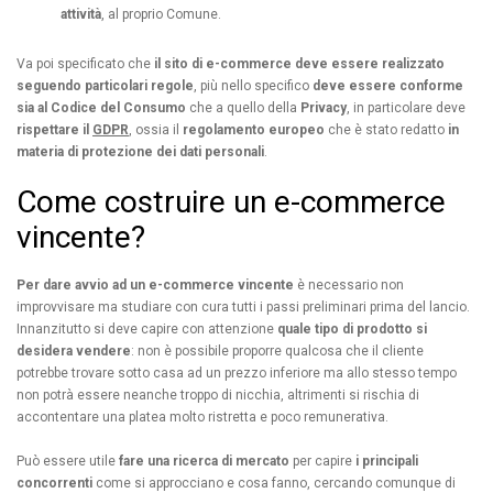
attività
, al proprio Comune.
Va poi specificato che
il sito di e-commerce deve essere realizzato
seguendo particolari regole
, più nello specifico
deve essere conforme
sia al Codice del Consumo
che a quello della
Privacy
, in particolare deve
rispettare il
GDPR
, ossia il
regolamento europeo
che è stato redatto
in
materia di protezione dei dati personali
.
Come costruire un e-commerce
vincente?
Per dare avvio ad un e-commerce vincente
è necessario non
improvvisare ma studiare con cura tutti i passi preliminari prima del lancio.
Innanzitutto si deve capire con attenzione
quale tipo di prodotto si
desidera vendere
: non è possibile proporre qualcosa che il cliente
potrebbe trovare sotto casa ad un prezzo inferiore ma allo stesso tempo
non potrà essere neanche troppo di nicchia, altrimenti si rischia di
accontentare una platea molto ristretta e poco remunerativa.
Può essere utile
fare una ricerca di mercato
per capire
i principali
concorrenti
come si approcciano e cosa fanno, cercando comunque di