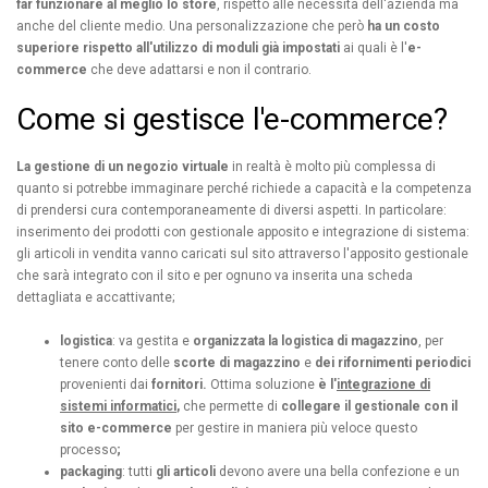
far funzionare al meglio lo store
, rispetto alle necessità dell'azienda ma
anche del cliente medio. Una personalizzazione che però
ha un costo
superiore rispetto all'utilizzo di moduli già impostati
ai quali è l'
e-
commerce
che deve adattarsi e non il contrario.
Come si gestisce l'e-commerce?
La gestione di un negozio virtuale
in realtà è molto più complessa di
quanto si potrebbe immaginare perché richiede a capacità e la competenza
di prendersi cura contemporaneamente di diversi aspetti. In particolare:
inserimento dei prodotti con gestionale apposito e integrazione di sistema:
gli articoli in vendita vanno caricati sul sito attraverso l'apposito gestionale
che sarà integrato con il sito e per ognuno va inserita una scheda
dettagliata e accattivante;
logistica
: va gestita e
organizzata la logistica di magazzino
, per
tenere conto delle
scorte di magazzino
e
dei rifornimenti periodici
provenienti dai
fornitori.
Ottima soluzione
è l'
integrazione di
sistemi informatici
,
che permette di
collegare il gestionale con il
sito e-commerce
per gestire in maniera più veloce questo
processo
;
packaging
: tutti
gli articoli
devono avere una bella confezione e un