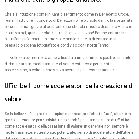
Che sia intuizione come in Kant o sentimento come in Benedetto Croce,
resta il fatto che il concetto di Bellezza non è più solo dentro la nostra vita
personale ma - grazie al confronto che stimola il nostro desiderio – anche
intorno a noi, quindi anche dentro gli spazi di lavoro! Perché entrare in un
bell’ufficio può essere un’emozione simile a quella di entrare in un bel
paesaggio appena fotografato e condiviso con i nostri “amici”.
La Bellezza per noi resta ancora fissata a un sentimento positivo in grado
di rimandarci immediatamente al senso estetico e per questo
apprezziamo, a volte anche senza averne il possesso materiale.
Uffici belli come acceleratori della creazione di
valore
Se la bellezza è in grado di stupirci e far scattare l’effetto “uao”, allora è in
grado di generare
produttività
. Ecco perché possiamo parlare di
uffici belli
come
acceleratori della creazione di valore
! In generale non sempre è
facile trasmettere questo suo potenziale, senso di acceleratore dell'utile e
del produttivo. Anzi, spesso la si liquida come cosa “inutile”, non produttiva