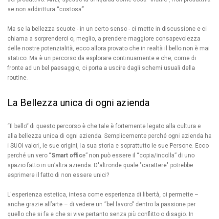
se non addirittura “costosa”.
Ma se la bellezza scuote - in un certo senso - ci mette in discussione e ci
chiama a sorprenderci o, meglio, a prendere maggiore consapevolezza
delle nostre potenzialità, ecco allora provato che in realtà il bello non è mai
statico. Ma è un percorso da esplorare continuamente e che, come di
fronte ad un bel paesaggio, ci porta a uscire dagli schemi usuali della
routine.
La Bellezza unica di ogni azienda
“Il bello” di questo percorso è che tale è fortemente legato alla cultura e
alla bellezza unica di ogni azienda. Semplicemente perché ogni azienda ha
i SUOI valori, le sue origini, la sua storia e soprattutto le sue Persone. Ecco
perché un vero “
Smart offic
e” non può essere il “copia/incolla” di uno
spazio fatto in un’altra azienda.
D'altronde quale "carattere" potrebbe
esprimere il fatto di non essere unici?
L'esperienza estetica, intesa come esperienza di libertà, ci permette –
anche grazie all’arte – di vedere un “bel lavoro” dentro la passione per
quello che si fa e che si vive pertanto senza più conflitto o disagio. In