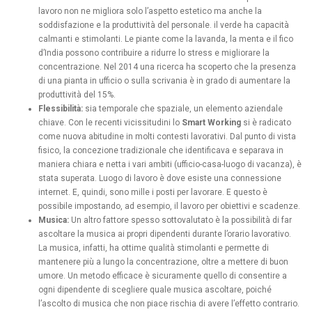
lavoro non ne migliora solo l’aspetto estetico ma anche la
soddisfazione e la produttività del personale. il verde ha capacità
calmanti e stimolanti. Le piante come la lavanda, la menta e il fico
d’India possono contribuire a ridurre lo stress e migliorare la
concentrazione. Nel 2014 una ricerca ha scoperto che la presenza
di una pianta in ufficio o sulla scrivania è in grado di aumentare la
produttività del 15%.
Flessibilità:
sia temporale che spaziale, un elemento aziendale
chiave. Con le recenti vicissitudini lo
Smart Working
si è radicato
come nuova abitudine in molti contesti lavorativi. Dal punto di vista
fisico, la concezione tradizionale che identificava e separava in
maniera chiara e netta i vari ambiti (ufficio-casa-luogo di vacanza), è
stata superata. Luogo di lavoro è dove esiste una connessione
internet. E, quindi, sono mille i posti per lavorare. E questo è
possibile impostando, ad esempio, il lavoro per obiettivi e scadenze.
Musica:
Un altro fattore spesso sottovalutato è la possibilità di far
ascoltare la musica ai propri dipendenti durante l’orario lavorativo.
La musica, infatti, ha ottime qualità stimolanti e permette di
mantenere più a lungo la concentrazione, oltre a mettere di buon
umore. Un metodo efficace è sicuramente quello di consentire a
ogni dipendente di scegliere quale musica ascoltare, poiché
l’ascolto di musica che non piace rischia di avere l’effetto contrario.