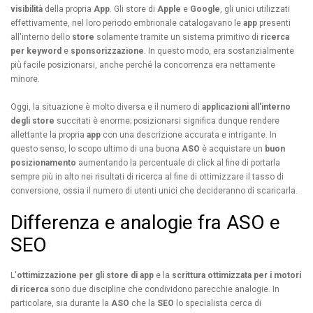
visibilità
della propria
App
. Gli store di
Apple
e
Google
, gli unici utilizzati
effettivamente, nel loro periodo embrionale catalogavano le
app
presenti
all'interno dello
store
solamente tramite un sistema primitivo di
ricerca
per keyword
e
sponsorizzazione
. In questo modo, era sostanzialmente
più facile posizionarsi, anche perché la concorrenza era nettamente
minore.
Oggi, la situazione è molto diversa e il numero di
applicazioni all'interno
degli store
succitati è enorme; posizionarsi significa dunque rendere
allettante la propria
app
con una descrizione accurata e intrigante. In
questo senso, lo scopo ultimo di una buona
ASO
è acquistare un
buon
posizionamento
aumentando la percentuale di click al fine di portarla
sempre più in alto nei risultati di ricerca al fine di ottimizzare il tasso di
conversione, ossia il numero di utenti unici che decideranno di scaricarla.
Differenza e analogie fra ASO e
SEO
L'
ottimizzazione per gli store di app
e la
scrittura ottimizzata per i motori
di ricerca
sono due discipline che condividono parecchie analogie. In
particolare, sia durante la
ASO
che la
SEO
lo specialista cerca di