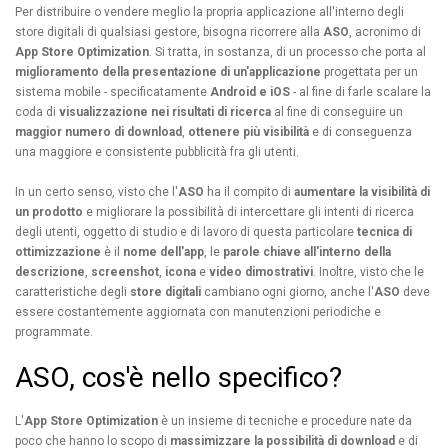
Per distribuire o vendere meglio la propria applicazione all'interno degli
store digitali di qualsiasi gestore, bisogna ricorrere alla
ASO
, acronimo di
App Store Optimization
. Si tratta, in sostanza, di un processo che porta al
miglioramento della presentazione di un'applicazione
progettata per un
sistema mobile - specificatamente
Android e iOS
- al fine di farle scalare la
coda di
visualizzazione nei risultati di ricerca
al fine di conseguire un
maggior numero di download
,
ottenere più visibilità
e di conseguenza
una maggiore e consistente pubblicità fra gli utenti.
In un certo senso, visto che l'
ASO
ha il compito di
aumentare la visibilità di
un prodotto
e migliorare la possibilità di intercettare gli intenti di ricerca
degli utenti, oggetto di studio e di lavoro di questa particolare
tecnica di
ottimizzazione
è il
nome dell'app
, le
parole chiave all'interno della
descrizione
,
screenshot
,
icona
e
video dimostrativi
. Inoltre, visto che le
caratteristiche degli
store digitali
cambiano ogni giorno, anche l'
ASO
deve
essere costantemente aggiornata con manutenzioni periodiche e
programmate.
ASO, cos'è nello specifico?
L'
App Store Optimization
è un insieme di tecniche e procedure nate da
poco che hanno lo scopo di
massimizzare la possibilità di download
e di