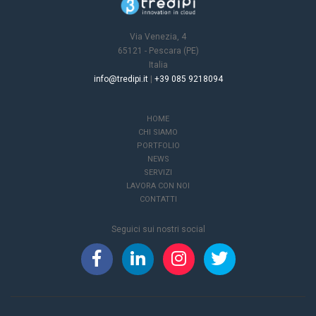
Via Venezia, 4
65121 - Pescara (PE)
Italia
info@tredipi.it
|
+39 085 9218094
HOME
CHI SIAMO
PORTFOLIO
NEWS
SERVIZI
LAVORA CON NOI
CONTATTI
Seguici sui nostri social