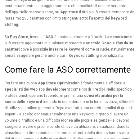
contestualmente a un aggiornamento che modifichi il codice sorgente
dell'app. Nello stesso senso, su
App store
il titolo può essere composto da
massimo 255 caratteri con limiti stringenti sotto l'aspetto del
keyword
stuffing
.
Su
Play Store
, invece, l'
ASO
è sostanzialmente più facile.
La descrizione
può essere aggiornata in qualsiasi momento e un
titolo Google Play da 30
caratteri
dove è possibile
inserire le keyword
come si vuole, naturalmente
senza esagerare perché anche qui il
Keyword stuffing
è penalizzato.
Come fare la ASO correttamente
Per fare una buona
App Store Optimization
è fondamentale affidarsi a
specialisti del web app development
come noi di
Tredipi
. Nello specifico, i
professionisti operano facendo, in primis, una
concreta analisi per la
scelta delle keyword
tenendo in considerazione la loro rilevanza, difficoltà
di utilizzo e traffico generato. Dopo aver fatto una corretta analisi di questi
aspetti - e scelto conseguenzialmente una keyword in grado di avere un
volume di traffico e una difficoltà idonea alle proprie esigenze - si devono
scegliere le vere e proprie parole chiave da utilizzare, visualizzandone la
classifica e ottimizzandole all'interno del testo della descrizione ovvero
del titolo a seconda dello store digitale di riferimento per la pubblicazione.