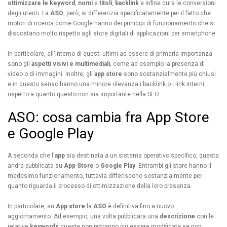
ottimizzare le keyword
,
nomi
e
titoli
,
backlink
e infine cura le conversioni
degli utenti. La
ASO
, però, si differenzia specificatamente per il fatto che
motori di ricerca come Google hanno dei prinicipi di funzionamento che si
discostano molto rispetto agli store digitali di applicazioni per smartphone.
In particolare, all'interno di questi ultimi ad essere di primaria importanza
sono gli
aspetti visivi e multimediali
, come ad esempio la presenza di
video o di immagini. Inoltre, gli
app store
sono sostanzialmente più chiusi
e in questo senso hanno una minore rilevanza i backlink o i link interni
rispetto a quanto questo non sia importante nella SEO.
ASO: cosa cambia fra App Store
e Google Play
A seconda che l'
app
sia destinata a un sistema operativo specifico, questa
andrà pubblicata su
App Store
o
Google Play
. Entrambi gli store hanno il
medesimo funzionamento, tuttavia differiscono sostanzialmente per
quanto riguarda il processo di ottimizzazione della loro presenza.
In particolare, su
App store
la
ASO
è definitiva fino a nuovo
aggiornamento. Ad esempio, una volta pubblicata una
descrizione
con le
relative
keywords
queste non potranno più essere modificate se non