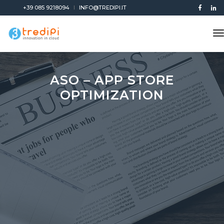
+39 085 9218094
INFO@TREDIPI.IT
t
n
ASO – APP STORE
OPTIMIZATION