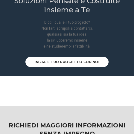
Soluzioni Pensate e Costruite
insieme a Te
Dicci, qual'è il tuo progetto?
Non farti scrupoli a contattarci,
qualsiasi sia la tua idea:
la svilupperemo insieme
e ne studieremo la fattibilità.
INIZIA IL TUO PROGETTO CON NOI
RICHIEDI MAGGIORI INFORMAZIONI
SENZA IMPEGNO