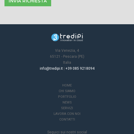
Via Venezia, 4
65121 - Pescara (PE)
Italia
info@tredipi.it
|
+39 085 9218094
HOME
CHI SIAMO
PORTFOLIO
NEWS
SERVIZI
LAVORA CON NOI
CONTATTI
Seguici sui nostri social